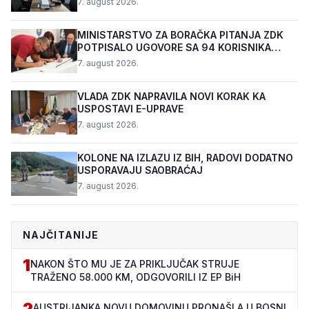
7. august 2026.
MINISTARSTVO ZA BORAČKA PITANJA ZDK
POTPISALO UGOVORE SA 94 KORISNIKA
PROGRAMA "BIZNIS PL...
7. august 2026.
VLADA ZDK NAPRAVILA NOVI KORAK KA
USPOSTAVI E-UPRAVE
7. august 2026.
KOLONE NA IZLAZU IZ BIH, RADOVI DODATNO
USPORAVAJU SAOBRAĆAJ
7. august 2026.
NAJČITANIJE
1
NAKON ŠTO MU JE ZA PRIKLJUČAK STRUJE
TRAŽENO 58.000 KM, ODGOVORILI IZ EP BiH
2
AUSTRIJANKA NOVU DOMOVINU PRONAŠLA U BOSNI