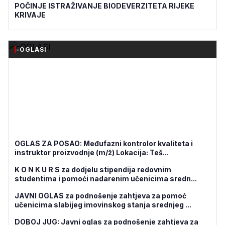
POČINJE ISTRAŽIVANJE BIODEVERZITETA RIJEKE
KRIVAJE
-OGLASI
OGLAS ZA POSAO: Međufazni kontrolor kvaliteta i
instruktor proizvodnje (m/ž) Lokacija: Teš...
K O N K U R S za dodjelu stipendija redovnim
studentima i pomoći nadarenim učenicima sredn...
JAVNI OGLAS za podnošenje zahtjeva za pomoć
učenicima slabijeg imovinskog stanja srednjeg ...
DOBOJ JUG: Javni oglas za podnošenje zahtjeva za