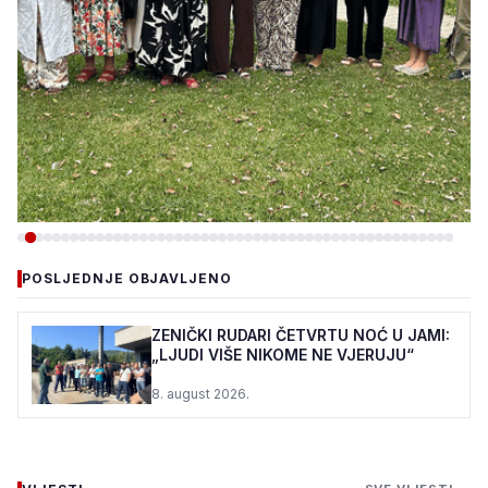
-DRUŠTVO
POSLJEDNJE OBJAVLJENO
DOBOJ ISTOK: „DANI KULTURE
I DIJASPORE“ OKUPILI
ZENIČKI RUDARI ČETVRTU NOĆ U JAMI:
„LJUDI VIŠE NIKOME NE VJERUJU“
UČESNIKE IZ ŠVEDSKE,
UKRAJINE, SENEGALA, G...
8. august 2026.
9. august 2026.
•
282 pregleda