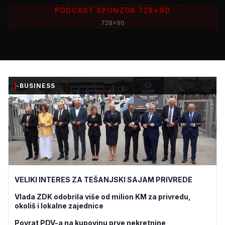
PODCAST SPONZOR 728×90
728x90
-BUSINESS
VELIKI INTERES ZA TEŠANJSKI SAJAM PRIVREDE
Vlada ZDK odobrila više od milion KM za privredu,
okoliš i lokalne zajednice
Povrat PDV-a na kupovinu prve nekretnine