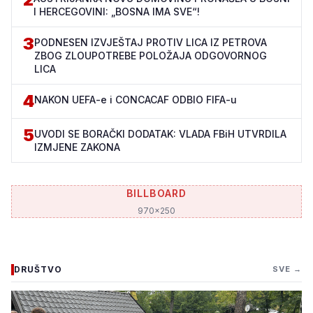
I HERCEGOVINI: „BOSNA IMA SVE“!
3
PODNESEN IZVJEŠTAJ PROTIV LICA IZ PETROVA
ZBOG ZLOUPOTREBE POLOŽAJA ODGOVORNOG
LICA
4
NAKON UEFA-e i CONCACAF ODBIO FIFA-u
5
UVODI SE BORAČKI DODATAK: VLADA FBiH UTVRDILA
IZMJENE ZAKONA
BILLBOARD
970x250
DRUŠTVO
SVE →