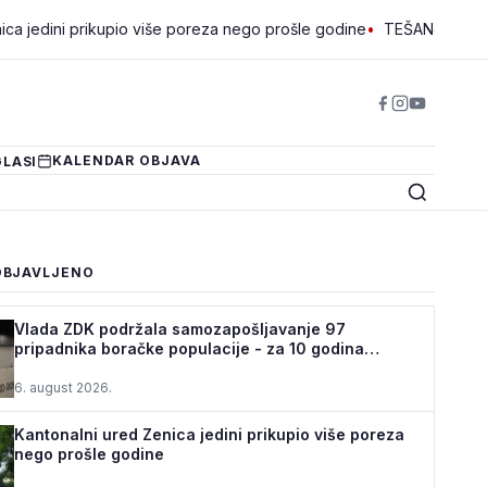
 prikupio više poreza nego prošle godine
•
TEŠANJ I USORA OSIGU
KALENDAR OBJAVA
LASI
OBJAVLJENO
Vlada ZDK podržala samozapošljavanje 97
pripadnika boračke populacije - za 10 godina
podrž...
6. august 2026.
Kantonalni ured Zenica jedini prikupio više poreza
nego prošle godine