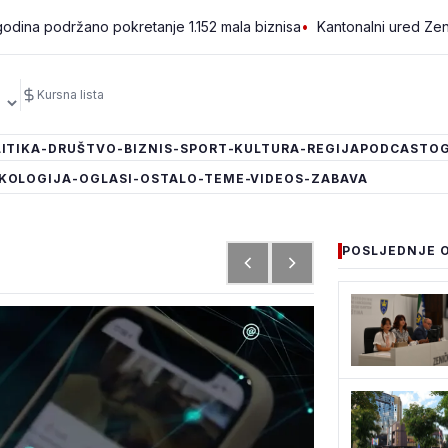
žano pokretanje 1.152 mala biznisa
•
Kantonalni ured Zenica jedini
Kursna lista
ITIKA
-DRUŠTVO
-BIZNIS
-SPORT
-KULTURA
-REGIJA
PODCAST
OG
KOLOGIJA
-OGLASI
-OSTALO
-TEME
-VIDEOS
-ZABAVA
POSLJEDNJE 