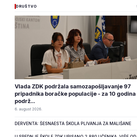
DRUŠTVO
Vlada ZDK podržala samozapošljavanje 97
pripadnika boračke populacije - za 10 godina
podrž...
6. august 2026.
DERVENTA: ŠESNAESTA ŠKOLA PLIVANJA ZA MALIŠANE
U SREDNJE ŠKOLE ZDK UPISANO 2.880 UČENIKA, VIŠE OD