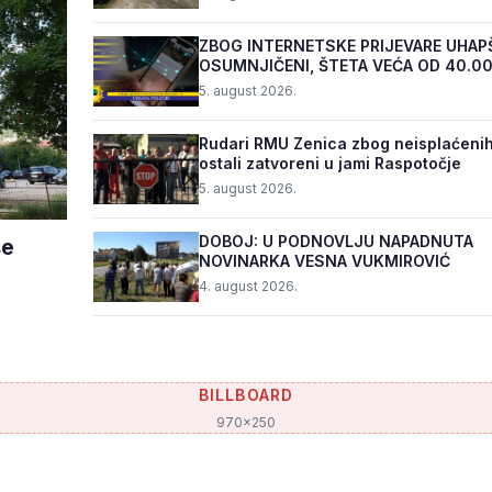
ZBOG INTERNETSKE PRIJEVARE UHAP
OSUMNJIČENI, ŠTETA VEĆA OD 40.0
5. august 2026.
Rudari RMU Zenica zbog neisplaćenih
ostali zatvoreni u jami Raspotočje
5. august 2026.
DOBOJ: U PODNOVLJU NAPADNUTA
še
NOVINARKA VESNA VUKMIROVIĆ
4. august 2026.
BILLBOARD
970x250