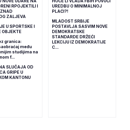
O NOVE UDARE NA
HOĆE LI VLADA FBiH POVUĆI
RENI RPOJEKTILI I
UREDBU O MINIMALNOJ
IZNAD
PLAĆI?!
OG ZALJEVA
MLADOST SRBIJE
JE U SPORTSKE I
POSTAVLJA SASVIM NOVE
 OBJEKTE
DEMOKRATSKE
STANDARDE DRŽEĆI
ez granica:
LEKCIJU IZ DEMOKRATIJE
saobraćaj među
C...
vnijim studijima na
om f...
NA SLUČAJA OD
CA GRIPE U
KOM KANTONU