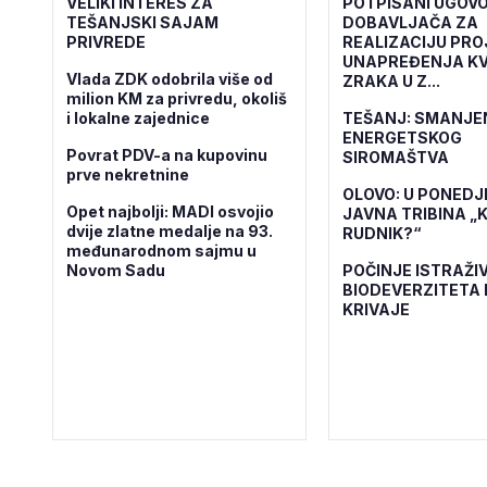
VELIKI INTERES ZA
POTPISANI UGOVO
TEŠANJSKI SAJAM
DOBAVLJAČA ZA
PRIVREDE
REALIZACIJU PR
UNAPREĐENJA KV
Vlada ZDK odobrila više od
ZRAKA U Z...
milion KM za privredu, okoliš
i lokalne zajednice
TEŠANJ: SMANJE
ENERGETSKOG
Povrat PDV-a na kupovinu
SIROMAŠTVA
prve nekretnine
OLOVO: U PONEDJ
Opet najbolji: MADI osvojio
JAVNA TRIBINA „K
dvije zlatne medalje na 93.
RUDNIK?“
međunarodnom sajmu u
Novom Sadu
POČINJE ISTRAŽI
BIODEVERZITETA 
KRIVAJE