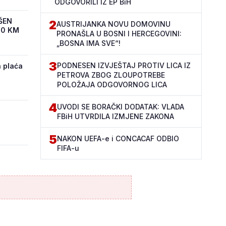
ODGOVORILI IZ EP BiH
ŠEN
2
AUSTRIJANKA NOVU DOMOVINU
00 KM
PRONAŠLA U BOSNI I HERCEGOVINI:
„BOSNA IMA SVE“!
3
PODNESEN IZVJEŠTAJ PROTIV LICA IZ
 plaća
PETROVA ZBOG ZLOUPOTREBE
POLOŽAJA ODGOVORNOG LICA
4
UVODI SE BORAČKI DODATAK: VLADA
FBiH UTVRDILA IZMJENE ZAKONA
5
NAKON UEFA-e i CONCACAF ODBIO
FIFA-u