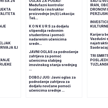
RI SA 24
OGLAS ZA POSAO:
SAD IZVE
Međufazni kontrolor
IRAN, OBO
OJEKTA
kvaliteta i instruktor
DRONOVI 
ALITETA
proizvodnje (m/ž) Lokacija:
PERZIJSK
Teš...
INVESTICI
NJE
K O N K U R S za dodjelu
KULTURNE
stipendija redovnim
Karijera b
studentima i pomoći
Vazdušni 
nadarenim učenicima
ELJAK
najatrakti
sredn...
RIVAJA ILI
Saobraćajn
JAVNI OGLAS za podnošenje
TRI SMRT
zahtjeva za pomoć
VANJE
POSLJEDI
učenicima slabijeg
RIJEKE
TUZLANS
imovinskog stanja srednjeg
...
DOBOJ JUG: Javni oglas za
podnošenje zahtjeva za
dodjelu novčane pomoći
učenicima srednje ...