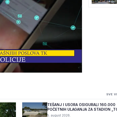
JEVARE UHAPŠEN
SVE V
ĆA OD 40.000 KM
TEŠANJ I USORA OSIGURALI 160.000
POČETNIH ULAGANJA ZA STADION „T
5. august 2026.