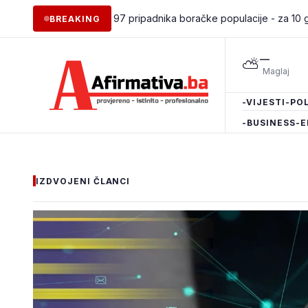
apošljavanje 97 pripadnika boračke populacije - za 10 godina podr
BREAKING
—
⛅
-VIJESTI
-POL
-BUSINESS
-E
IZDVOJENI ČLANCI