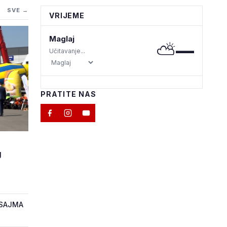
SVE →
VRIJEME
Maglaj
⛅
—
Učitavanje...
PRATITE NAS
M
J
 SAJMA