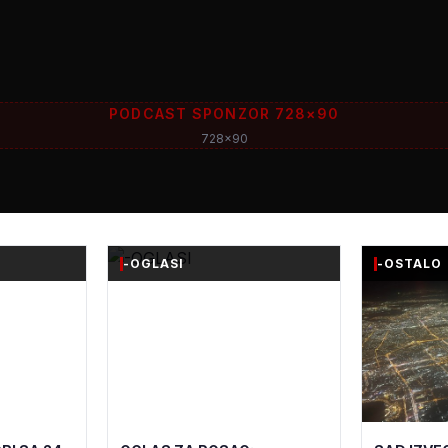
PODCAST SPONZOR 728×90
728x90
-OGLASI
-OSTALO