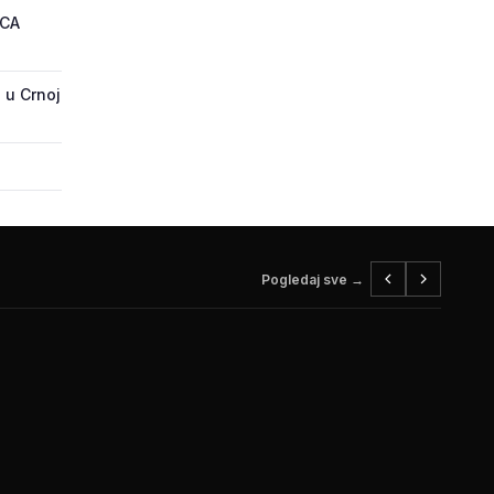
ECA
 u Crnoj
Pogledaj sve →