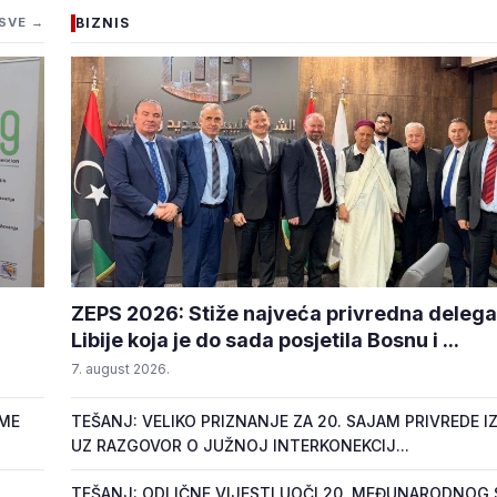
SVE →
BIZNIS
ZEPS 2026: Stiže najveća privredna delegac
Libije koja je do sada posjetila Bosnu i ...
7. august 2026.
OME
TEŠANJ: VELIKO PRIZNANJE ZA 20. SAJAM PRIVREDE IZ
UZ RAZGOVOR O JUŽNOJ INTERKONEKCIJ...
TEŠANJ: ODLIČNE VIJESTI UOČI 20. MEĐUNARODNOG