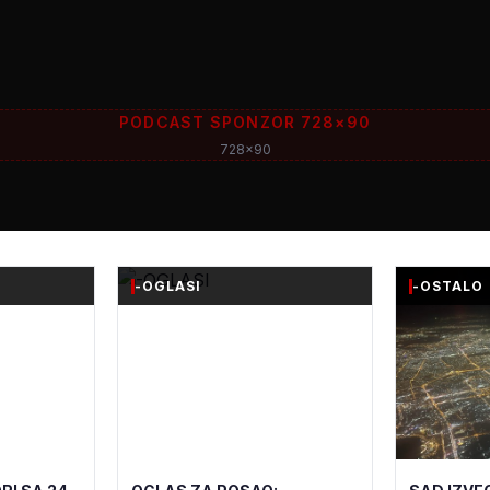
PODCAST SPONZOR 728×90
728x90
-OGLASI
-OSTALO