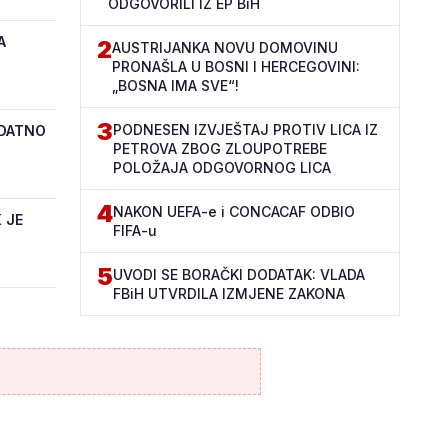
ODGOVORILI IZ EP BiH
A
2
AUSTRIJANKA NOVU DOMOVINU
PRONAŠLA U BOSNI I HERCEGOVINI:
„BOSNA IMA SVE“!
3
PODNESEN IZVJEŠTAJ PROTIV LICA IZ
ODATNO
PETROVA ZBOG ZLOUPOTREBE
POLOŽAJA ODGOVORNOG LICA
4
NAKON UEFA-e i CONCACAF ODBIO
 JE
FIFA-u
5
UVODI SE BORAČKI DODATAK: VLADA
FBiH UTVRDILA IZMJENE ZAKONA