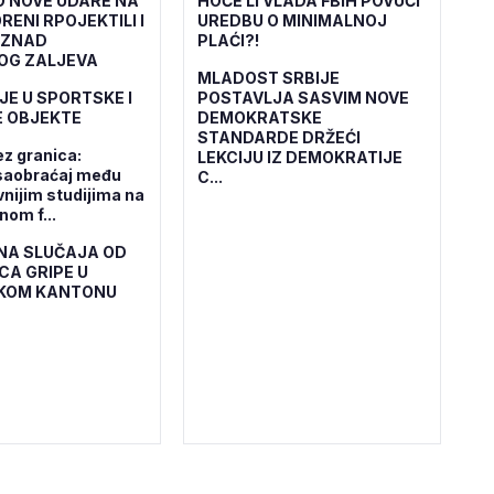
O NOVE UDARE NA
HOĆE LI VLADA FBiH POVUĆI
RENI RPOJEKTILI I
UREDBU O MINIMALNOJ
IZNAD
PLAĆI?!
OG ZALJEVA
MLADOST SRBIJE
JE U SPORTSKE I
POSTAVLJA SASVIM NOVE
 OBJEKTE
DEMOKRATSKE
STANDARDE DRŽEĆI
ez granica:
LEKCIJU IZ DEMOKRATIJE
saobraćaj među
C...
vnijim studijima na
om f...
NA SLUČAJA OD
CA GRIPE U
KOM KANTONU