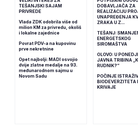
VELIKI INTERES ZA
POTPISANI UGOVO
TEŠANJSKI SAJAM
DOBAVLJAČA ZA
PRIVREDE
REALIZACIJU PR
UNAPREĐENJA KV
Vlada ZDK odobrila više od
ZRAKA U Z...
milion KM za privredu, okoliš
i lokalne zajednice
TEŠANJ: SMANJE
ENERGETSKOG
Povrat PDV-a na kupovinu
SIROMAŠTVA
prve nekretnine
OLOVO: U PONEDJ
Opet najbolji: MADI osvojio
JAVNA TRIBINA „K
dvije zlatne medalje na 93.
RUDNIK?“
međunarodnom sajmu u
Novom Sadu
POČINJE ISTRAŽI
BIODEVERZITETA 
KRIVAJE