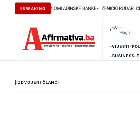
 DVA PROJEKTA OMLADINSKE BANKE
•
ZENIČKI RUDARI ČETVRTU 
BREAKING
—
⛅
-VIJESTI
-POL
-BUSINESS
-E
IZDVOJENI ČLANCI