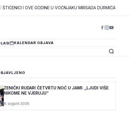
NICI I OVE GODINE U VOĆNJAKU MIRSADA DURMIĆA
•
VLADA ZDK: 
KALENDAR OBJAVA
LASI
OBJAVLJENO
ZENIČKI RUDARI ČETVRTU NOĆ U JAMI: „LJUDI VIŠE
NIKOME NE VJERUJU“
8. august 2026.