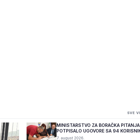
E GODINE U
SVE V
RMIĆA
MINISTARSTVO ZA BORAČKA PITANJA
POTPISALO UGOVORE SA 94 KORISNI
PROGRAMA "BIZNIS PL...
7. august 2026.