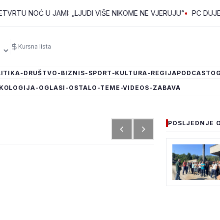
NOĆ U JAMI: „LJUDI VIŠE NIKOME NE VJERUJU“
•
PC DUJE: ŠTIĆE
Kursna lista
ITIKA
-DRUŠTVO
-BIZNIS
-SPORT
-KULTURA
-REGIJA
PODCAST
OG
KOLOGIJA
-OGLASI
-OSTALO
-TEME
-VIDEOS
-ZABAVA
POSLJEDNJE 