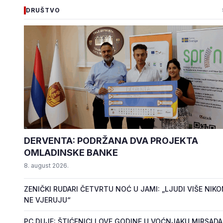
DRUŠTVO
DERVENTA: PODRŽANA DVA PROJEKTA
OMLADINSKE BANKE
8. august 2026.
ZENIČKI RUDARI ČETVRTU NOĆ U JAMI: „LJUDI VIŠE NIK
NE VJERUJU“
PC DUJE: ŠTIĆENICI I OVE GODINE U VOĆNJAKU MIRSADA