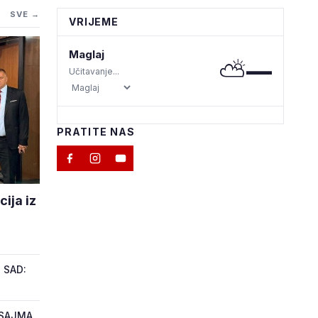
SVE →
VRIJEME
Maglaj
⛅
—
Učitavanje...
PRATITE NAS
ija iz
 SAD:
 SAJMA