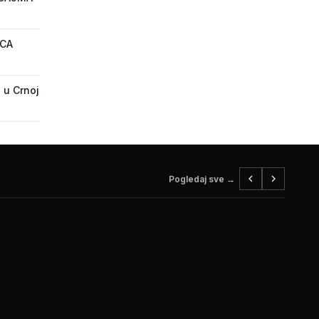
ECA
 u Crnoj
Pogledaj sve →