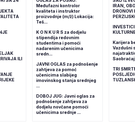
RI SA 24
OGLAS ZA POSAO:
SAD IZVE
Međufazni kontrolor
IRAN, OBO
OJEKTA
kvaliteta i instruktor
DRONOVI 
ALITETA
proizvodnje (m/ž) Lokacija:
PERZIJSK
Teš...
INVESTICI
NJE
K O N K U R S za dodjelu
KULTURNE
stipendija redovnim
Karijera b
studentima i pomoći
Vazdušni 
nadarenim učenicima
ELJAK
najatrakti
sredn...
RIVAJA ILI
Saobraćajn
JAVNI OGLAS za podnošenje
TRI SMRT
zahtjeva za pomoć
VANJE
POSLJEDI
učenicima slabijeg
RIJEKE
TUZLANS
imovinskog stanja srednjeg
...
DOBOJ JUG: Javni oglas za
podnošenje zahtjeva za
dodjelu novčane pomoći
učenicima srednje ...