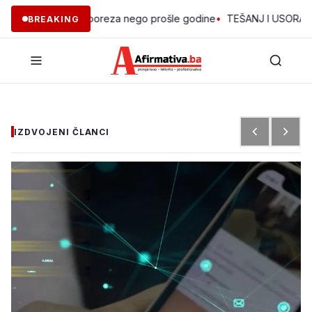
prikupio više poreza nego prošle godine
•
TEŠANJ I USORA OSIGUR
BREAKING
IZDVOJENI ČLANCI