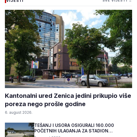
VIJESTI
SVE VIJESTI →
Kantonalni ured Zenica jedini prikupio više
poreza nego prošle godine
6. august 2026.
TEŠANJ I USORA OSIGURALI 160.000
POČETNIH ULAGANJA ZA STADION
„TOPOLIK“