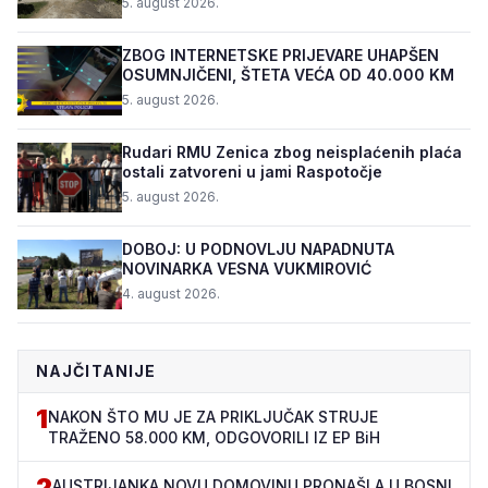
5. august 2026.
ZBOG INTERNETSKE PRIJEVARE UHAPŠEN
OSUMNJIČENI, ŠTETA VEĆA OD 40.000 KM
5. august 2026.
Rudari RMU Zenica zbog neisplaćenih plaća
ostali zatvoreni u jami Raspotočje
5. august 2026.
DOBOJ: U PODNOVLJU NAPADNUTA
NOVINARKA VESNA VUKMIROVIĆ
4. august 2026.
NAJČITANIJE
1
NAKON ŠTO MU JE ZA PRIKLJUČAK STRUJE
TRAŽENO 58.000 KM, ODGOVORILI IZ EP BiH
2
AUSTRIJANKA NOVU DOMOVINU PRONAŠLA U BOSNI