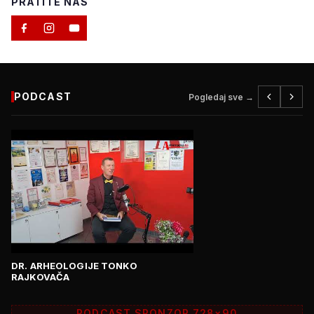
PRATITE NAS
PODCAST
Pogledaj sve →
DR. ARHEOLOGIJE TONKO
RAJKOVAČA
PODCAST SPONZOR 728×90