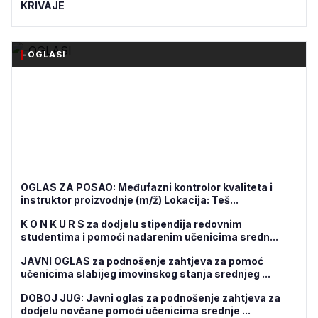
KRIVAJE
-OGLASI
OGLAS ZA POSAO: Međufazni kontrolor kvaliteta i
instruktor proizvodnje (m/ž) Lokacija: Teš...
K O N K U R S za dodjelu stipendija redovnim
studentima i pomoći nadarenim učenicima sredn...
JAVNI OGLAS za podnošenje zahtjeva za pomoć
učenicima slabijeg imovinskog stanja srednjeg ...
DOBOJ JUG: Javni oglas za podnošenje zahtjeva za
dodjelu novčane pomoći učenicima srednje ...