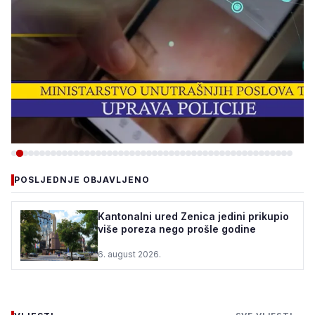
-VIJESTI
POSLJEDNJE OBJAVLJENO
ZBOG INTERNETSKE
PRIJEVARE UHAPŠEN
Kantonalni ured Zenica jedini prikupio
više poreza nego prošle godine
OSUMNJIČENI, ŠTETA VEĆA
OD 40.000 KM
6. august 2026.
5. august 2026.
•
190 pregleda