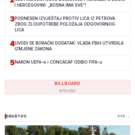
I HERCEGOVINI: „BOSNA IMA SVE“!
3
PODNESEN IZVJEŠTAJ PROTIV LICA IZ PETROVA
ZBOG ZLOUPOTREBE POLOŽAJA ODGOVORNOG
LICA
4
UVODI SE BORAČKI DODATAK: VLADA FBiH UTVRDILA
IZMJENE ZAKONA
5
NAKON UEFA-e i CONCACAF ODBIO FIFA-u
BILLBOARD
970x250
DRUŠTVO
SVE →