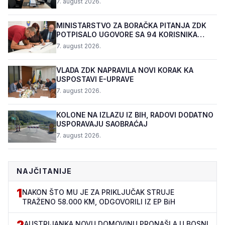
7. august 2026.
MINISTARSTVO ZA BORAČKA PITANJA ZDK
POTPISALO UGOVORE SA 94 KORISNIKA
PROGRAMA "BIZNIS PL...
7. august 2026.
VLADA ZDK NAPRAVILA NOVI KORAK KA
USPOSTAVI E-UPRAVE
7. august 2026.
KOLONE NA IZLAZU IZ BIH, RADOVI DODATNO
USPORAVAJU SAOBRAĆAJ
7. august 2026.
NAJČITANIJE
1
NAKON ŠTO MU JE ZA PRIKLJUČAK STRUJE
TRAŽENO 58.000 KM, ODGOVORILI IZ EP BiH
2
AUSTRIJANKA NOVU DOMOVINU PRONAŠLA U BOSNI