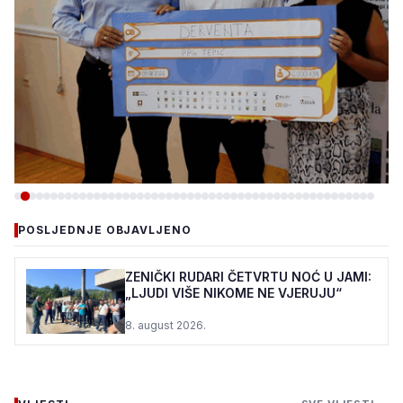
-DRUŠTVO
POSLJEDNJE OBJAVLJENO
DERVENTA: PODRŽANA DVA
PROJEKTA OMLADINSKE
ZENIČKI RUDARI ČETVRTU NOĆ U JAMI:
„LJUDI VIŠE NIKOME NE VJERUJU“
BANKE
8. august 2026.
8. august 2026.
•
97 pregleda