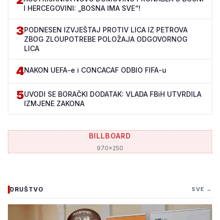
I HERCEGOVINI: „BOSNA IMA SVE“!
3
PODNESEN IZVJEŠTAJ PROTIV LICA IZ PETROVA
ZBOG ZLOUPOTREBE POLOŽAJA ODGOVORNOG
LICA
4
NAKON UEFA-e i CONCACAF ODBIO FIFA-u
5
UVODI SE BORAČKI DODATAK: VLADA FBiH UTVRDILA
IZMJENE ZAKONA
BILLBOARD
970x250
DRUŠTVO
SVE →