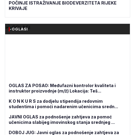
POČINJE ISTRAŽIVANJE BIODEVERZITETA RIJEKE
KRIVAJE
-OGLASI
OGLAS ZA POSAO: Međufazni kontrolor kvaliteta i
instruktor proizvodnje (m/ž) Lokacija: Teš...
K O N K U R S za dodjelu stipendija redovnim
studentima i pomoći nadarenim učenicima sredn...
JAVNI OGLAS za podnošenje zahtjeva za pomoć
učenicima slabijeg imovinskog stanja srednjeg ...
DOBOJ JUG: Javni oglas za podnošenje zahtjeva za