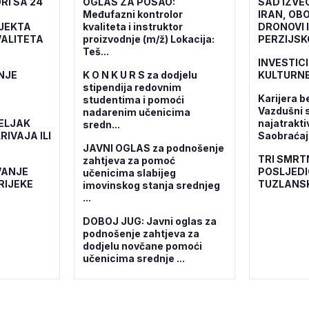
RI SA 24
OGLAS ZA POSAO:
SAD IZVE
Međufazni kontrolor
IRAN, OBO
OJEKTA
kvaliteta i instruktor
DRONOVI 
ALITETA
proizvodnje (m/ž) Lokacija:
PERZIJSK
Teš...
INVESTICI
NJE
K O N K U R S za dodjelu
KULTURNE
stipendija redovnim
Karijera b
studentima i pomoći
Vazdušni 
nadarenim učenicima
ELJAK
najatrakti
sredn...
RIVAJA ILI
Saobraćajn
JAVNI OGLAS za podnošenje
TRI SMRT
zahtjeva za pomoć
VANJE
POSLJEDI
učenicima slabijeg
RIJEKE
TUZLANS
imovinskog stanja srednjeg
...
DOBOJ JUG: Javni oglas za
podnošenje zahtjeva za
dodjelu novčane pomoći
učenicima srednje ...