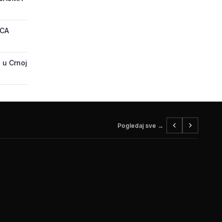
ECA
 u Crnoj
Pogledaj sve →