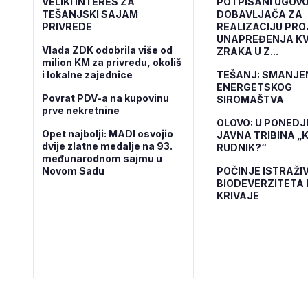
VELIKI INTERES ZA
POTPISANI UGOVO
TEŠANJSKI SAJAM
DOBAVLJAČA ZA
PRIVREDE
REALIZACIJU PR
UNAPREĐENJA KV
Vlada ZDK odobrila više od
ZRAKA U Z...
milion KM za privredu, okoliš
i lokalne zajednice
TEŠANJ: SMANJE
ENERGETSKOG
Povrat PDV-a na kupovinu
SIROMAŠTVA
prve nekretnine
OLOVO: U PONEDJ
Opet najbolji: MADI osvojio
JAVNA TRIBINA „K
dvije zlatne medalje na 93.
RUDNIK?“
međunarodnom sajmu u
Novom Sadu
POČINJE ISTRAŽI
BIODEVERZITETA 
KRIVAJE