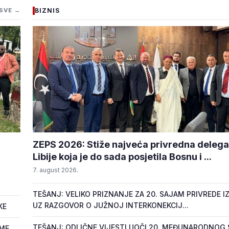
SVE →
BIZNIS
ZEPS 2026: Stiže najveća privredna delegac
Libije koja je do sada posjetila Bosnu i ...
7. august 2026.
TEŠANJ: VELIKO PRIZNANJE ZA 20. SAJAM PRIVREDE IZ
UZ RAZGOVOR O JUŽNOJ INTERKONEKCIJ...
KE
TEŠANJ: ODLIČNE VIJESTI UOČI 20. MEĐUNARODNOG
OME