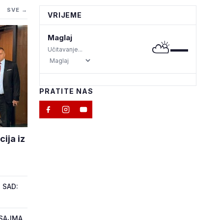
SVE →
VRIJEME
Maglaj
⛅
—
Učitavanje...
PRATITE NAS
ija iz
 SAD:
 SAJMA