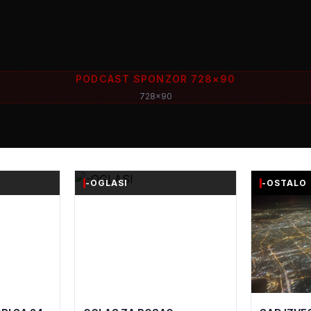
PODCAST SPONZOR 728×90
728x90
-OGLASI
-OSTALO