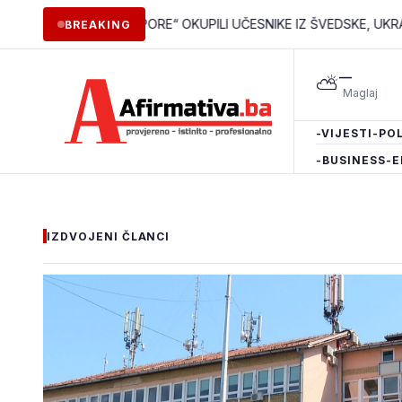
TURE I DIJASPORE“ OKUPILI UČESNIKE IZ ŠVEDSKE, UKRAJINE, SEN
BREAKING
—
⛅
-VIJESTI
-POL
-BUSINESS
-E
IZDVOJENI ČLANCI