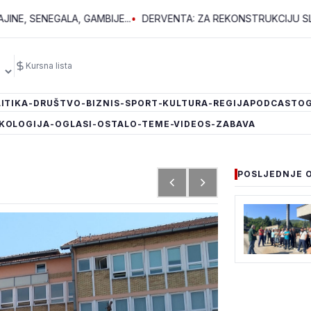
EGALA, GAMBIJE...
•
DERVENTA: ZA REKONSTRUKCIJU SLUŽBE HIT
Kursna lista
ITIKA
-DRUŠTVO
-BIZNIS
-SPORT
-KULTURA
-REGIJA
PODCAST
OG
KOLOGIJA
-OGLASI
-OSTALO
-TEME
-VIDEOS
-ZABAVA
POSLJEDNJE 