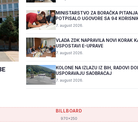
MINISTARSTVO ZA BORAČKA PITANJA
POTPISALO UGOVORE SA 94 KORISNI
PROGRAMA "BIZNIS PL...
7. august 2026.
VLADA ZDK NAPRAVILA NOVI KORAK K
USPOSTAVI E-UPRAVE
7. august 2026.
KOLONE NA IZLAZU IZ BIH, RADOVI D
BE
USPORAVAJU SAOBRAĆAJ
7. august 2026.
BILLBOARD
970x250