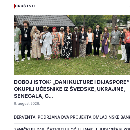
DRUŠTVO
DOBOJ ISTOK: „DANI KULTURE I DIJASPORE“
OKUPILI UČESNIKE IZ ŠVEDSKE, UKRAJINE,
SENEGALA, G...
9. august 2026.
DERVENTA: PODRŽANA DVA PROJEKTA OMLADINSKE BAN
ZENIČKI RUDARI ČETVRTU NOĆ U JAMI: „LJUDI VIŠE NIK