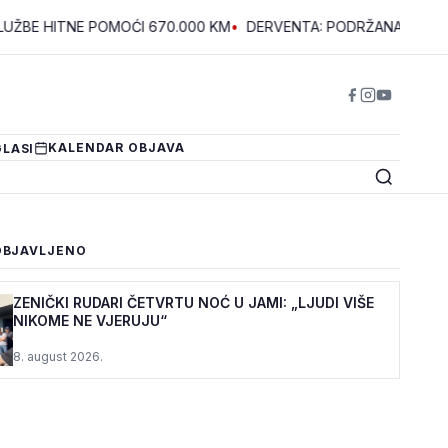
NE POMOĆI 670.000 KM
•
DERVENTA: PODRŽANA DVA PROJEKTA
KALENDAR OBJAVA
LASI
OBJAVLJENO
ZENIČKI RUDARI ČETVRTU NOĆ U JAMI: „LJUDI VIŠE
NIKOME NE VJERUJU“
8. august 2026.