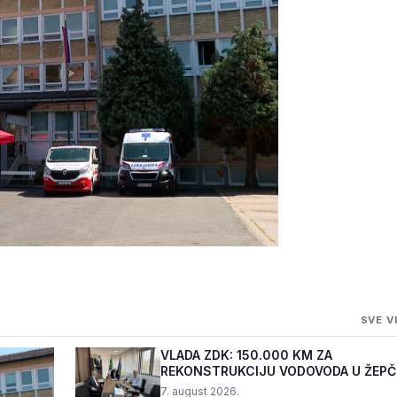
RUKCIJU SLUŽBE
SVE V
KM
VLADA ZDK: 150.000 KM ZA
REKONSTRUKCIJU VODOVODA U ŽEP
7. august 2026.