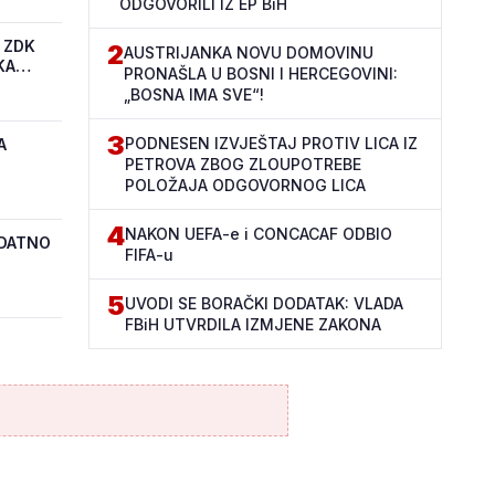
ODGOVORILI IZ EP BiH
 ZDK
2
AUSTRIJANKA NOVU DOMOVINU
KA
PRONAŠLA U BOSNI I HERCEGOVINI:
„BOSNA IMA SVE“!
3
PODNESEN IZVJEŠTAJ PROTIV LICA IZ
A
PETROVA ZBOG ZLOUPOTREBE
POLOŽAJA ODGOVORNOG LICA
4
NAKON UEFA-e i CONCACAF ODBIO
ODATNO
FIFA-u
5
UVODI SE BORAČKI DODATAK: VLADA
FBiH UTVRDILA IZMJENE ZAKONA