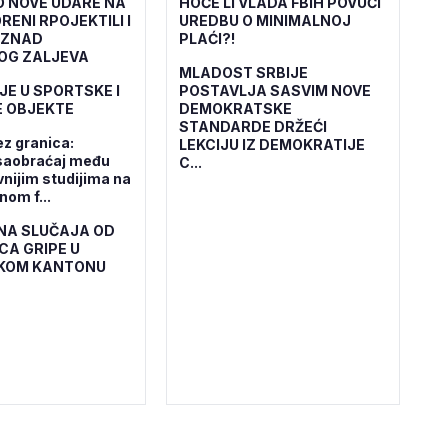
O NOVE UDARE NA
HOĆE LI VLADA FBiH POVUĆI
RENI RPOJEKTILI I
UREDBU O MINIMALNOJ
IZNAD
PLAĆI?!
OG ZALJEVA
MLADOST SRBIJE
JE U SPORTSKE I
POSTAVLJA SASVIM NOVE
 OBJEKTE
DEMOKRATSKE
STANDARDE DRŽEĆI
ez granica:
LEKCIJU IZ DEMOKRATIJE
saobraćaj među
C...
vnijim studijima na
om f...
NA SLUČAJA OD
CA GRIPE U
KOM KANTONU