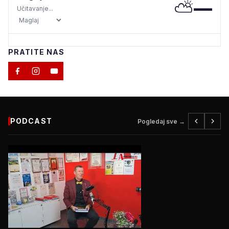
⛅
—
Učitavanje...
PRATITE NAS
PODCAST
Pogledaj sve →