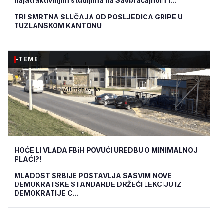
najatraktivnijim studijima na Saobraćajnom f...
TRI SMRTNA SLUČAJA OD POSLJEDICA GRIPE U
TUZLANSKOM KANTONU
-TEME
HOĆE LI VLADA FBiH POVUĆI UREDBU O MINIMALNOJ
PLAĆI?!
MLADOST SRBIJE POSTAVLJA SASVIM NOVE
DEMOKRATSKE STANDARDE DRŽEĆI LEKCIJU IZ
DEMOKRATIJE C...