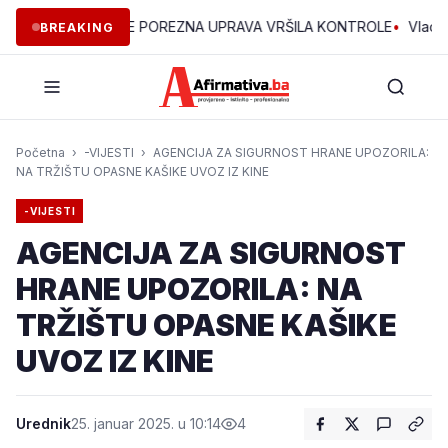
ĆINAMA ZDK JE POREZNA UPRAVA VRŠILA KONTROLE
•
Vlada ZDK 
BREAKING
Početna
›
-VIJESTI
›
AGENCIJA ZA SIGURNOST HRANE UPOZORILA:
NA TRŽIŠTU OPASNE KAŠIKE UVOZ IZ KINE
-VIJESTI
AGENCIJA ZA SIGURNOST
HRANE UPOZORILA: NA
TRŽIŠTU OPASNE KAŠIKE
UVOZ IZ KINE
Urednik
25. januar 2025. u 10:14
4