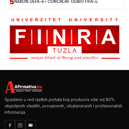
5
NAKON UEFA-e i CONCACAF ODBIO FIFA-u
Spadamo u red rijetkih portala koji producira više od 80%
objavljenih vlastitih, provjerenih, izbalansiranih i profesionalnih
informacija.