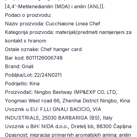
[4,4′-Metilenedianilin (MDA) i anilin (ANL)].
Podaci o proizvodu:
Naziv proizvoda: Cucchiaione Linea Chef
Kategorija proizvoda: materijali/predmeti namijenjeni za
kontakt s hranom
Ostale oznake: Chef hanger card
Bar kod: 8011126006748
Brand: Gnali
Pošiljka/Lot: 22/24N0211
Podrijetlo: Kina
Proizvođač: Ningbo Bestway IMP&EXP CO. LTD,
Yongmao West road 66, Zhenhai District Ningbo, Kina
Uvoznik u EU: F.LLI GNALI BACICIO, VIA
INDUSTRIALE, 25030 BARBARIGA (BS), Italy
Uvoznik u BiH: NIDA d.o.o., Dretelj bb, 88300 Čapljina
Opasnost: migracija primarnih aromatskih amina; anilin