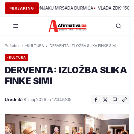
OVE GODINE U VOĆNJAKU MIRSADA DURMIĆA
•
VLADA ZDK: 150.00
BREAKING
Početna
›
-KULTURA
›
DERVENTA: IZLOŽBA SLIKA FINKE SIMI
-KULTURA
DERVENTA: IZLOŽBA SLIKA
FINKE SIMI
Urednik
28. maj 2026. u 12:34
35