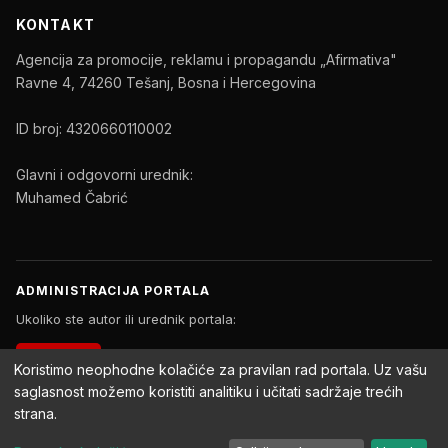
KONTAKT
Agencija za promocije, reklamu i propagandu „Afirmativa"
Ravne 4, 74260 Tešanj, Bosna i Hercegovina
ID broj: 4320660110002
Glavni i odgovorni urednik:
Muhamed Čabrić
ADMINISTRACIJA PORTALA
Ukoliko ste autor ili urednik portala:
PRIJAVA
Koristimo neophodne kolačiće za pravilan rad portala. Uz vašu
saglasnost možemo koristiti analitiku i učitati sadržaje trećih
strana.
Copyright © 2026 Afirmativa Portal. Sva prava zadržana.