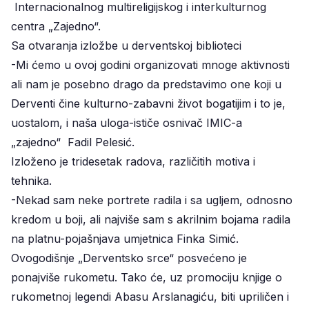
Internacionalnog multireligijskog i interkulturnog
centra „Zajedno“.
Sa otvaranja izložbe u derventskoj biblioteci
-Mi ćemo u ovoj godini organizovati mnoge aktivnosti
ali nam je posebno drago da predstavimo one koji u
Derventi čine kulturno-zabavni život bogatijim i to je,
uostalom, i naša uloga-ističe osnivač IMIC-a
„zajedno“ Fadil Pelesić.
Izloženo je tridesetak radova, različitih motiva i
tehnika.
-Nekad sam neke portrete radila i sa ugljem, odnosno
kredom u boji, ali najviše sam s akrilnim bojama radila
na platnu-pojašnjava umjetnica Finka Simić.
Ovogodišnje „Derventsko srce“ posvećeno je
ponajviše rukometu. Tako će, uz promociju knjige o
rukometnoj legendi Abasu Arslanagiću, biti upriličen i