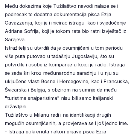
Među dokazima koje Tužilaštvo navodi nalaze se i
podnesak te dodatna dokumentacija pisca Ezija
Gavazzenija, koji je i inicirao istragu, kao i svjedočenje
Adriana Sofrija, koji je tokom rata bio ratni izvještač iz
Sarajeva.
Istražitelji su utvrdili da je osumnjičeni u tom periodu
više puta putovao u tadašnju Jugoslaviju, što su
potvrdile i osobe iz kompanije u kojoj je radio. Istraga
se sada širi kroz međunarodnu saradnju i u nju su
uključene vlasti Bosne i Hercegovine, kao i Francuska,
Švicarska i Belgija, s obzirom na sumnje da među
"turistima snajperistima" nisu bili samo italijanski
državljani.
Tužilaštvo u Milanu radi i na identifikaciji drugih
mogućih osumnjičenih, a provjerava se i još jedno ime.
- Istraga pokrenuta nakon prijave pisca Ezija