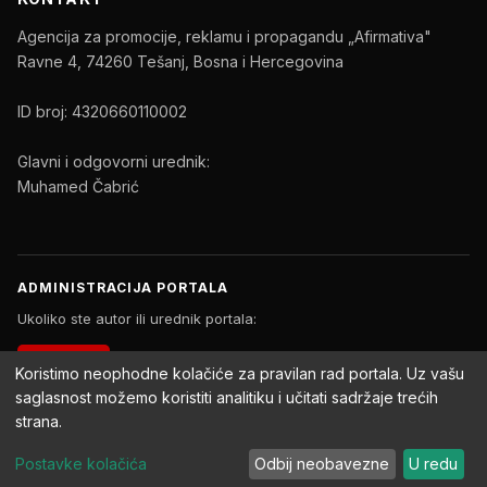
Agencija za promocije, reklamu i propagandu „Afirmativa"
Ravne 4, 74260 Tešanj, Bosna i Hercegovina
ID broj: 4320660110002
Glavni i odgovorni urednik:
Muhamed Čabrić
ADMINISTRACIJA PORTALA
Ukoliko ste autor ili urednik portala:
PRIJAVA
Koristimo neophodne kolačiće za pravilan rad portala. Uz vašu
saglasnost možemo koristiti analitiku i učitati sadržaje trećih
strana.
Copyright © 2026 Afirmativa Portal. Sva prava zadržana.
Postavke kolačića
Odbij neobavezne
U redu
Impressum
Uslovi korištenja
Politika privatnosti
Postavke kolačića