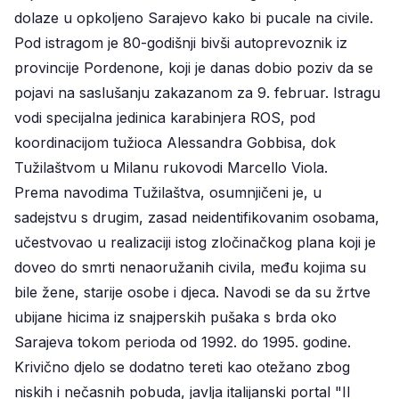
dolaze u opkoljeno Sarajevo kako bi pucale na civile.
Pod istragom je 80-godišnji bivši autoprevoznik iz
provincije Pordenone, koji je danas dobio poziv da se
pojavi na saslušanju zakazanom za 9. februar. Istragu
vodi specijalna jedinica karabinjera ROS, pod
koordinacijom tužioca Alessandra Gobbisa, dok
Tužilaštvom u Milanu rukovodi Marcello Viola.
Prema navodima Tužilaštva, osumnjičeni je, u
sadejstvu s drugim, zasad neidentifikovanim osobama,
učestvovao u realizaciji istog zločinačkog plana koji je
doveo do smrti nenaoružanih civila, među kojima su
bile žene, starije osobe i djeca. Navodi se da su žrtve
ubijane hicima iz snajperskih pušaka s brda oko
Sarajeva tokom perioda od 1992. do 1995. godine.
Krivično djelo se dodatno tereti kao otežano zbog
niskih i nečasnih pobuda, javlja italijanski portal "Il