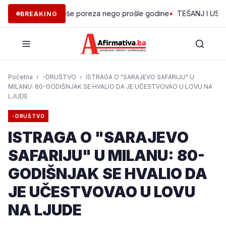
edini prikupio više poreza nego prošle godine
•
TEŠANJ I USORA O
BREAKING
Početna
›
-DRUŠTVO
›
ISTRAGA O "SARAJEVO SAFARIJU" U
MILANU: 80-GODIŠNJAK SE HVALIO DA JE UČESTVOVAO U LOVU NA
LJUDE
-DRUŠTVO
ISTRAGA O "SARAJEVO
SAFARIJU" U MILANU: 80-
GODIŠNJAK SE HVALIO DA
JE UČESTVOVAO U LOVU
NA LJUDE