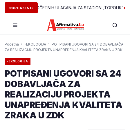
RALI 160.000 POČETNIH ULAGANJA ZA STADION „TOPOLIK“
•
ZBOG
BREAKING
Početna
›
-EKOLOGIJA
›
POTPISANI UGOVORI SA 24 DOBAVLJAČA
ZA REALIZACIJU PROJEKTA UNAPREĐENJA KVALITETA ZRAKA U ZDK
-EKOLOGIJA
POTPISANI UGOVORI SA 24
DOBAVLJAČA ZA
REALIZACIJU PROJEKTA
UNAPREĐENJA KVALITETA
ZRAKA U ZDK