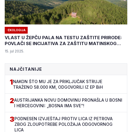
-EKOLOGIJA
VLAST U ŽEPČU PALA NA TESTU ZAŠTITE PRIRODE:
POVLAČI SE INCIJATIVA ZA ZAŠTITU MATINSKOG
VISA
15. jul 2025.
NAJČITANIJE
1
NAKON ŠTO MU JE ZA PRIKLJUČAK STRUJE
TRAŽENO 58.000 KM, ODGOVORILI IZ EP BiH
2
AUSTRIJANKA NOVU DOMOVINU PRONAŠLA U BOSNI
I HERCEGOVINI: „BOSNA IMA SVE“!
3
PODNESEN IZVJEŠTAJ PROTIV LICA IZ PETROVA
ZBOG ZLOUPOTREBE POLOŽAJA ODGOVORNOG
LICA