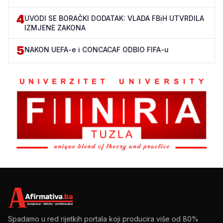
4
UVODI SE BORAČKI DODATAK: VLADA FBiH UTVRDILA
IZMJENE ZAKONA
5
NAKON UEFA-e i CONCACAF ODBIO FIFA-u
Spadamo u red rijetkih portala koji producira više od 80%