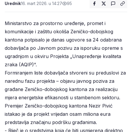
Urednik
16. mart 2026. u 14:27
95
Ministarstvo za prostorno uređenje, promet i
komunikacije i zaštitu okoliša Zeničko-dobojskog
kantona potpisalo je danas ugovore sa 24 odabrana
dobavljača po Javnom pozivu za isporuku opreme s
ugradnjom u okviru Projekta „Unapređenje kvaliteta
zraka (AQIP)“.
Formiranjem liste dobavljača stvoreni su preduslovi za
narednu fazu projekta – objavu javnog poziva za
građane Zeničko-dobojskog kantona za realizaciju
mjera energetske efikasnosti u stambenom sektoru.
Premijer Zeničko-dobojskog kantona Nezir Pivić
istakao je da projekt vrijedan osam miliona eura
predstavlja značajnu podršku građanima.
- Riječ je o sredstvima koja će biti usmjerena direktno