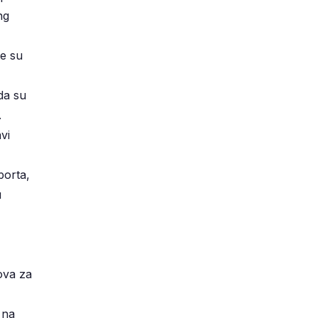
ng
te su
da su
.
vi
porta,
u
lova za
 na