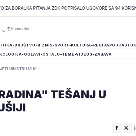
AČKA PITANJA ZDK POTPISALO UGOVORE SA 94 KORISNIKA PROG
Kursna lista
ITIKA
-DRUŠTVO
-BIZNIS
-SPORT
-KULTURA
-REGIJA
PODCAST
OG
KOLOGIJA
-OGLASI
-OSTALO
-TEME
-VIDEOS
-ZABAVA
JETI MINISTRU MUŠIJI
RADINA" TEŠANJ U
UŠIJI