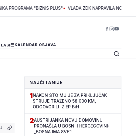
RAMA "BIZNIS PLUS"
•
VLADA ZDK NAPRAVILA NOVI KORAK KA U
KALENDAR OBJAVA
LASI
NAJČITANIJE
1
NAKON ŠTO MU JE ZA PRIKLJUČAK
STRUJE TRAŽENO 58.000 KM,
ODGOVORILI IZ EP BiH
2
AUSTRIJANKA NOVU DOMOVINU
PRONAŠLA U BOSNI I HERCEGOVINI:
„BOSNA IMA SVE“!