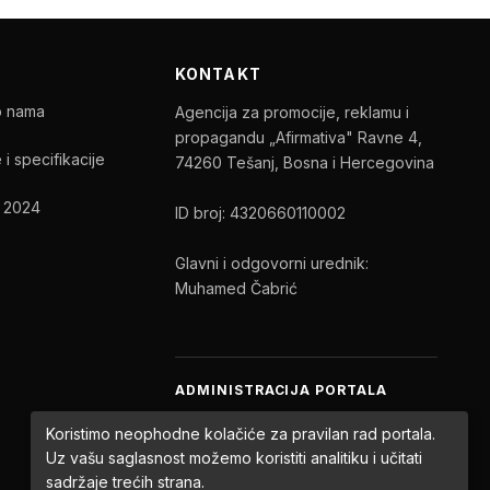
KONTAKT
o nama
Agencija za promocije, reklamu i
propagandu „Afirmativa" Ravne 4,
 i specifikacije
74260 Tešanj, Bosna i Hercegovina
t 2024
ID broj: 4320660110002
Glavni i odgovorni urednik:
Muhamed Čabrić
ADMINISTRACIJA PORTALA
Ukoliko ste autor ili urednik portala:
Koristimo neophodne kolačiće za pravilan rad portala.
Uz vašu saglasnost možemo koristiti analitiku i učitati
PRIJAVA
sadržaje trećih strana.