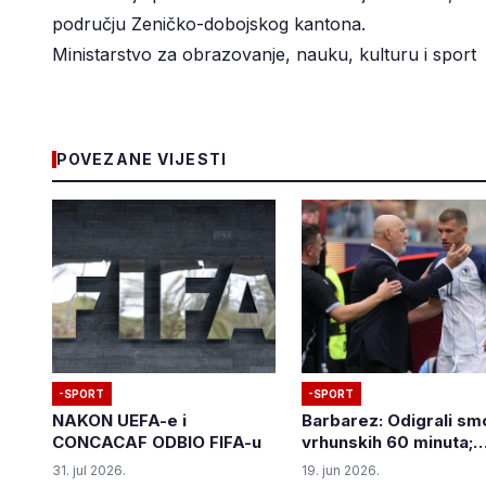
području Zeničko-dobojskog kantona.
Ministarstvo za obrazovanje, nauku, kulturu i sport
POVEZANE VIJESTI
-SPORT
-SPORT
NAKON UEFA-e i
Barbarez: Odigrali sm
CONCACAF ODBIO FIFA-u
vrhunskih 60 minuta;
Džeko: Golove smo pri
31. jul 2026.
19. jun 2026.
naivno