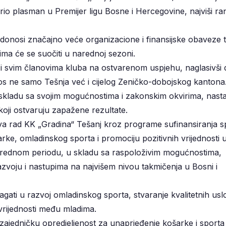
orio plasman u Premijer ligu Bosne i Hercegovine, najviši ra
gi donosi značajno veće organizacione i finansijske obaveze 
jima će se suočiti u narednoj sezoni.
a i svim članovima kluba na ostvarenom uspjehu, naglasivši 
nos ne samo Tešnja već i cijelog Zeničko-dobojskog kantona
u skladu sa svojim mogućnostima i zakonskim okvirima, nasta
koji ostvaruju zapažene rezultate.
va rad KK „Gradina“ Tešanj kroz programe sufinansiranja s
rke, omladinskog sporta i promociju pozitivnih vrijednosti 
u narednom periodu, u skladu sa raspoloživim mogućnostima,
azvoju i nastupima na najvišem nivou takmičenja u Bosni i
lagati u razvoj omladinskog sporta, stvaranje kvalitetnih us
vrijednosti među mladima.
zajedničku opredjeljenost za unaprjeđenje košarke i sporta