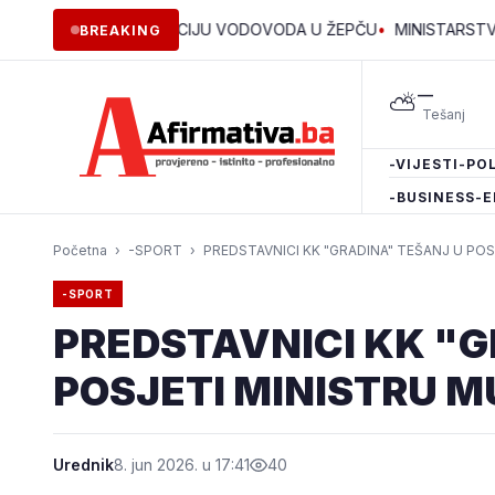
ZA REKONSTRUKCIJU VODOVODA U ŽEPČU
•
MINISTARSTVO ZA BOR
BREAKING
—
⛅
-VIJESTI
-POL
-BUSINESS
-E
Početna
›
-SPORT
›
PREDSTAVNICI KK "GRADINA" TEŠANJ U POS
-SPORT
PREDSTAVNICI KK "G
POSJETI MINISTRU M
Urednik
8. jun 2026. u 17:41
40