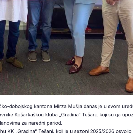
ničko-dobojskog kantona Mirza Mušija danas je u svom ured
nike Košarkaškog kluba „Gradina“ Tešanj, koji su ga upoz
lanovima za naredni period.
u KK „Gradina“ Tešanj, koji je u sezoni 2025/2026 osvojio