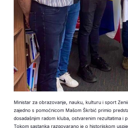
Ministar za obrazovanje, nauku, kulturu i sport Ze
zajedno s pomoćnicom Mašom Škrbić primio predstav
dosadašnjim radom kluba, ostvarenim rezultatima i p
Tokom sastanka razgovarano je o historijskom uspjeh