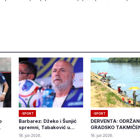
-SPORT
-SPORT
o
Barbarez: Džeko i Šunjić
DERVENTA: ODRŽA
spremni, Tabaković u
GRADSKO TAKMIČEN
mili
konkurenciji, svaka
SPORTSKOM RIBOL
18. jun 2026.
16. jun 2026.
utakmica na Mundijalu je