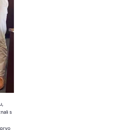
u,
nali s
 prvo