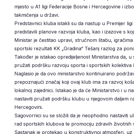
mjesto u A1 ligi Federacije Bosne i Hercegovine i izb
takmičenja u državi.
Predstavnici kluba istakli su da nastup u Premijer li
predstavili planove razvoja kluba, kao i izazove s ko
Ministar je čestitao upravi, stručnom štabu, igračim
sportski rezultati KK „Gradina“ Tešanj razlog za po
Također je istakao opredijeljenost Ministarstva da, 
pružati podršku razvoju sporta i sportskih kolektiva 
Naglasio je da ovo ministarstvo kontinuirano podrža
prepoznajući značaj koji ovaj klub ima za razvoj koša
lokalnoj zajednici. Istakao je da će Ministarstvo i 
nastaviti pružati podršku klubu u njegovom daljem r
Hercegovini.
Sagovornici su se složili da je neophodno nastaviti u
rad sportskih klubova te promociju zdravih životnih 
Sastanak je protekao u konstruktivnoj atmosferi, uz 