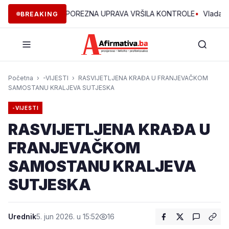
INAMA ZDK JE POREZNA UPRAVA VRŠILA KONTROLE
•
Vlada ZDK p
BREAKING
Početna
›
-VIJESTI
›
RASVIJETLJENA KRAĐA U FRANJEVAČKOM
SAMOSTANU KRALJEVA SUTJESKA
-VIJESTI
RASVIJETLJENA KRAĐA U
FRANJEVAČKOM
SAMOSTANU KRALJEVA
SUTJESKA
Urednik
5. jun 2026. u 15:52
16