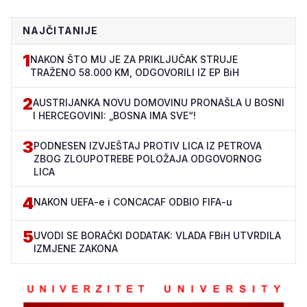
NAJČITANIJE
1
NAKON ŠTO MU JE ZA PRIKLJUČAK STRUJE
TRAŽENO 58.000 KM, ODGOVORILI IZ EP BiH
2
AUSTRIJANKA NOVU DOMOVINU PRONAŠLA U BOSNI
I HERCEGOVINI: „BOSNA IMA SVE“!
3
PODNESEN IZVJEŠTAJ PROTIV LICA IZ PETROVA
ZBOG ZLOUPOTREBE POLOŽAJA ODGOVORNOG
LICA
4
NAKON UEFA-e i CONCACAF ODBIO FIFA-u
5
UVODI SE BORAČKI DODATAK: VLADA FBiH UTVRDILA
IZMJENE ZAKONA