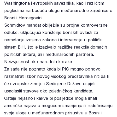
Washingtona i evropskih saveznika, kao i različitim
pogledima na buduću ulogu međunarodne zajednice u
Bosni i Hercegovini.
Schmidtov mandat obilježile su brojne kontroverzne
odluke, uključujući korištenje bonskih ovlasti za
nametanje izmjena zakona i intervencije u politički
sistem BiH, što je izazivalo različite reakcije domaćih
političkih aktera, ali i međunarodnih partnera.
Neizvjesnost oko narednih koraka
Za sada nije poznato kada bi PIC mogao ponovo
razmatrati izbor novog visokog predstavnika niti da li
će evropske zemlje i Sjedinjene Države uspjeti
usaglasiti stavove oko zajedničkog kandidata.
Ostaje nejasno i kakve bi posljedice mogla imati
američka najava o mogućem smanjenju ili redefinisanju
svoje uloge u međunarodnom prisustvu u Bosni i