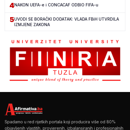
4
NAKON UEFA-e i CONCACAF ODBIO FIFA-u
5
UVODI SE BORAČKI DODATAK: VLADA FBiH UTVRDILA
IZMJENE ZAKONA
Spadamo u red rijetkih portala koji producira više od 80%
objavljenih vlastitih, provjerenih, izbalansiranih i profesionalnih