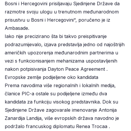
Bosni i Hercegovini prisiljavaju Sjedinjene Države da
razmotre svoju ulogu u trenutnom međunarodnom
prisustvu u Bosni i Hercegovini“, poručeno je iz
Ambasade.
Iako nije precizirano šta bi takvo preispitivanje
podrazumijevalo, izjava predstavlja jedno od najoštrijih
američkih upozorenja međunarodnim partnerima u
vezi s funkcionisanjem mehanizama uspostavljenih
nakon potpisivanja Dayton Peace Agreement .
Evropske zemlje podijeljene oko kandidata
Prema navodima više regionalnih i lokalnih medija,
članice PIC-a ostale su podijeljene između dva
kandidata za funkciju visokog predstavnika. Dok su
Sjedinjene Države zagovarale imenovanje Antonija
Zanardija Landija, više evropskih država navodno je
podržalo francuskog diplomatu Renea Trocaa .