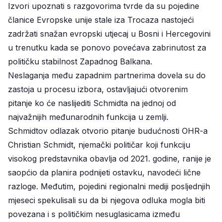
Izvori upoznati s razgovorima tvrde da su pojedine
članice Evropske unije stale iza Trocaza nastojeći
zadržati snažan evropski utjecaj u Bosni i Hercegovini
u trenutku kada se ponovo povećava zabrinutost za
političku stabilnost Zapadnog Balkana.
Neslaganja među zapadnim partnerima dovela su do
zastoja u procesu izbora, ostavljajući otvorenim
pitanje ko će naslijediti Schmidta na jednoj od
najvažnijih međunarodnih funkcija u zemlji.
Schmidtov odlazak otvorio pitanje budućnosti OHR-a
Christian Schmidt, njemački političar koji funkciju
visokog predstavnika obavlja od 2021. godine, ranije je
saopćio da planira podnijeti ostavku, navodeći lične
razloge. Međutim, pojedini regionalni mediji posljednjih
mjeseci spekulisali su da bi njegova odluka mogla biti
povezana i s političkim nesuglasicama između