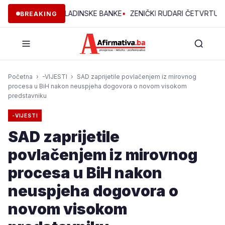
PROJEKTA OMLADINSKE BANKE
•
ZENIČKI RUDARI ČETVRTU NOĆ U 
BREAKING
Početna
›
-VIJESTI
›
SAD zaprijetile povlačenjem iz mirovnog
procesa u BiH nakon neuspjeha dogovora o novom visokom
predstavniku
-VIJESTI
SAD zaprijetile
povlačenjem iz mirovnog
procesa u BiH nakon
neuspjeha dogovora o
novom visokom