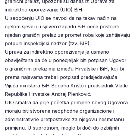
granični prelaz, upozorili su danas iz Uprave za
indirektno oporezivanje (UIO) BiH.
U saopćenju UIO se navodi da na takav način na
cijelom sjeveru i sjeverozapadu BiH neće postojati
nijedan granični prelaz za promet roba koje zahtijevaju
potpuni inspekcijski nadzor (tzv. BIP).
Uprava za indirektno oporezivanje je usmeno
obaviještena da će u ponedjeljak biti potpisan Ugovor
o graničnim prelazima između Hrvatske i BiH, koji bi
prema najavama trebali potpisati predsjedavajuća
Vijeća ministara BiH Borjana Krišto i predsjednik Vlade
Republike Hrvatske Andrej Plenković.
UIO smatra da prije početka primjene novog Ugovora
moraju biti stvorene neophodne organizacione i
administrativne pretpostavke za njegovu nesmetanu
primjenu. U suprotnom, moglo bi doći do ozbiljnih