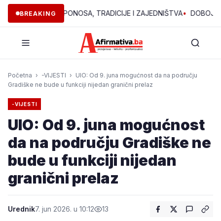
 70 GODINA PONOSA, TRADICIJE I ZAJEDNIŠTVA
•
DOBOJ ISTOK: 
BREAKING
Početna
›
-VIJESTI
›
UIO: Od 9. juna mogućnost da na području
Gradiške ne bude u funkciji nijedan granični prelaz
-VIJESTI
UIO: Od 9. juna mogućnost
da na području Gradiške ne
bude u funkciji nijedan
granični prelaz
Urednik
7. jun 2026. u 10:12
13